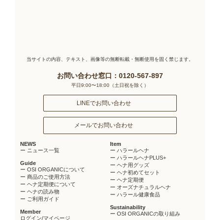
当サイトの内容、テキスト、画像等の無断転載・無断使用を固く禁じます。
お問い合わせ窓口：0120-567-897
平日9:00〜18:00（土日祝を除く）
LINEでお問い合わせ
メールでお問い合わせ
NEWS
Item
ー ニュース一覧
ー ハラールヘナ
ー ハラールヘナPLUS+
Guide
ー ヘナ用グッズ
ー OSI ORGANICについて
ー ヘナ初めてセット
ー 商品のご使用方法
ー ヘナ定期便
ー ヘナ定期便について
ー オーズナチュラルヘナ
ー ヘナの読み物
ー ハラール健康食品
ー ご利用ガイド
Sustainability
Member
ー OSI ORGANICの取り組み
ログイン/マイページ