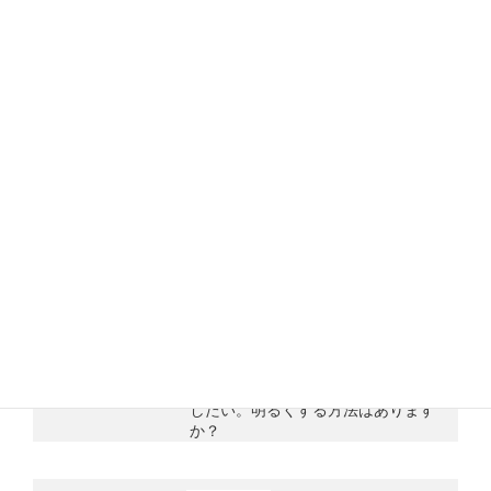
2026-07-23
ヘナのすゝめ
Vol.06 ヘナであなただけの色｜世界
にひとつの色をつくるヘナの白髪染
め
2026-07-21
質問解説室
ヘナで白髪染めを染める時、“生え際
が染まりにくい”のはなぜ？きれいに
染めるコツを解説
2026-07-19
質問解説室
ヘナで白髪を染めた後、色を明るく
したい。明るくする方法はあります
か？