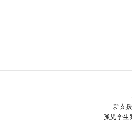
くことができない」など日本で
I GROUPのヘナに触れ合う
る環境を築けたらと想い、ソー
しています。
新支
孤児学生